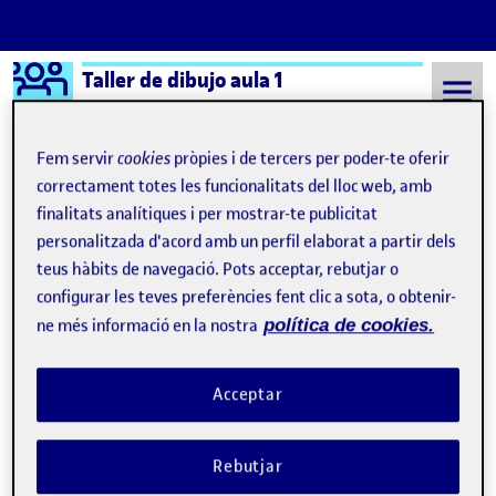
Logo Ágora
Taller de dibujo aula 1
Saltar al contingut
Fem servir
cookies
pròpies i de tercers per poder-te oferir
correctament totes les funcionalitats del lloc web, amb
finalitats analítiques i per mostrar-te publicitat
Semestre 20221 - Aula 1
Fatima Llabrés Bordoy
personalitzada d'acord amb un perfil elaborat a partir dels
Fatima Llabrés Bordoy
teus hàbits de navegació. Pots acceptar, rebutjar o
configurar les teves preferències fent clic a sota, o obtenir-
ne més informació en la nostra
política de cookies.
La conciencia de entender el espacio
Publicat per
Publicat per
Fatima Llabrés Bordoy
Visibilitat:
Data de publicació
a La conciencia de entender el espac
Públic
-
1 Des. 2022
-
2 comentaris
Acceptar
Rebutjar