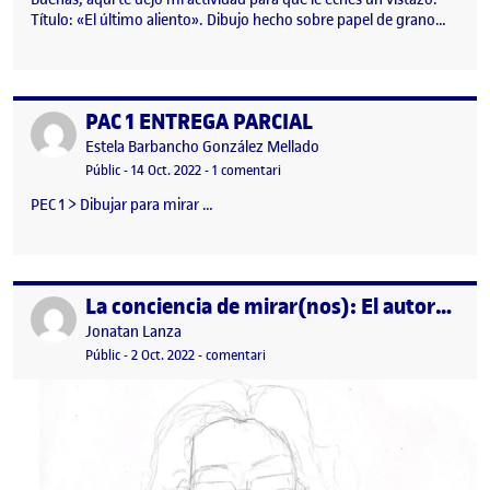
Título: «El último aliento». Dibujo hecho sobre papel de grano…
PAC 1 ENTREGA PARCIAL
Publicat per
Publicat per
Estela Barbancho González Mellado
Visibilitat:
Data de publicació
14 octubre, 2022 8:24 pm
a PAC 1 ENTREGA PARCIAL
Públic
-
14 Oct. 2022
-
1 comentari
PEC 1 > Dibujar para mirar …
La conciencia de mirar(nos): El autorretrato
Publicat per
Publicat per
Jonatan Lanza
Visibilitat:
Data de publicació
3 octubre, 2022 12:32 am
el La conciencia de mirar(nos): El auto
Públic
-
2 Oct. 2022
-
comentari