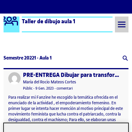
Logo Ágora
Taller de dibujo aula 1
Saltar al contingut
Semestre 20221 - Aula 1
PRE-ENTREGA Dibujar para transformar
Publicat per
Publicat per
Maria del Rocio Mateos Cortes
Visibilitat:
Data de publicació
el PRE-ENTREGA Dibujar para transf
Públic
-
9 Gen. 2023
-
comentari
Para realizar mi Fanzine he escogido la temática ofrecida en el
enunciado de la actividad , el empoderamiento femenino. En
primer lugar se intenta hacer mención al motivo principal de este
movimiento feminista que lucha contra el patriarcado, contra la
desigualdad, contra el machismo; Para ello, se elaboran unas
serie de ilustraciones que representan los diferentes estados en
los que las mujeres se ven inmersas. En segundo lugar, se