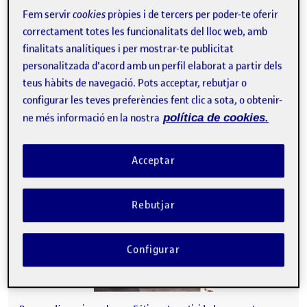
plasman diferentes ilustraciones que llenan de valor a la mujer,
Fem servir
cookies
pròpies i de tercers per poder-te oferir
representando…
correctament totes les funcionalitats del lloc web, amb
finalitats analítiques i per mostrar-te publicitat
personalitzada d'acord amb un perfil elaborat a partir dels
teus hàbits de navegació. Pots acceptar, rebutjar o
La conciencia de entender el espacio
Publicat per
configurar les teves preferències fent clic a sota, o obtenir-
Publicat per
Fatima Llabrés Bordoy
ne més informació en la nostra
política de cookies.
Visibilitat:
Data de publicació
a La conciencia de entender el espac
Públic
-
1 Des. 2022
-
2 comentaris
Acceptar
Rebutjar
Configurar