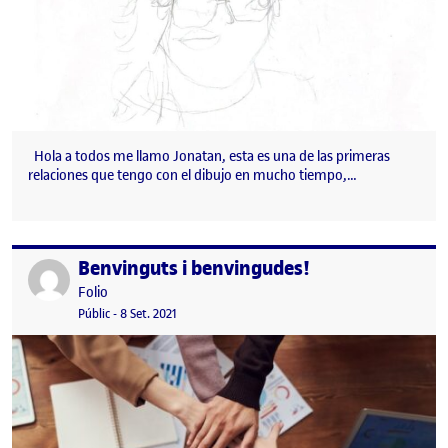
Hola a todos me llamo Jonatan, esta es una de las primeras
relaciones que tengo con el dibujo en mucho tiempo,…
Benvinguts i benvingudes!
Publicat per
Publicat per
Folio
Visibilitat:
Data de publicació
15 setembre, 2022 3:08 pm
Públic
-
8 Set. 2021