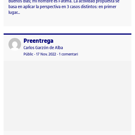
Buenos días; mi nombre es Fátima. La actividad propuesta se
basa en aplicar la perspectiva en 3 casos distintos: en primer
lugar…
Preentrega
Publicat per
Publicat per
Carlos Garzón de Alba
Visibilitat:
Data de publicació
a Preentrega
Públic
-
17 Nov. 2022
-
1 comentari