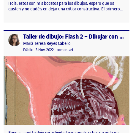
Hola, estos son mis bocetos para los dibujos, espero que os
gusten y no dudéis en dejar una critica constructiva. El primero…
Taller de dibujo: Flash 2 – Dibujar con palabras
Publicat per
Publicat per
María Teresa Reyes Cabello
Visibilitat:
Data de publicació
23 novembre, 2022 5:14 pm
el Taller de dibujo: Flash 2 – Dibujar 
Públic
-
3 Nov. 2022
-
comentari
Buenas, aquí te dejo mi actividad para que le eches un vistazo: