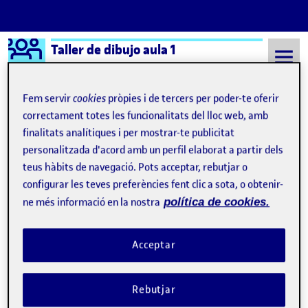
Logo Ágora
Taller de dibujo aula 1
Saltar al contingut
Fem servir
cookies
pròpies i de tercers per poder-te oferir
correctament totes les funcionalitats del lloc web, amb
finalitats analítiques i per mostrar-te publicitat
Semestre 20221 - Aula 1
Jonatan Lanza
personalitzada d'acord amb un perfil elaborat a partir dels
Jonatan Lanza
teus hàbits de navegació. Pots acceptar, rebutjar o
configurar les teves preferències fent clic a sota, o obtenir-
ne més informació en la nostra
política de cookies.
La conciencia de mirar(nos): El autorretrato
Publicat per
Publicat per
Jonatan Lanza
Visibilitat:
Data de publicació
3 octubre, 2022 12:32 am
el La conciencia de mirar(nos): El auto
Públic
-
2 Oct. 2022
-
comentari
Acceptar
Rebutjar