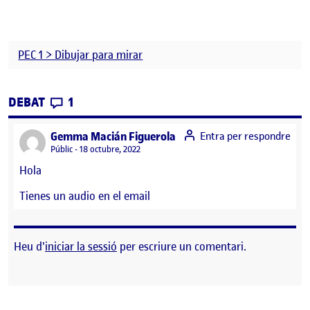
PEC 1 > Dibujar para mirar
CONTRIBUTIONS
EL PAC 1 ENTREGA PARCIAL
DEBAT
1
says:
Gemma Macián Figuerola
Entra per respondre
Visibilitat:
Públic
18 octubre, 2022
Hola
Tienes un audio en el email
Heu d'
iniciar la sessió
per escriure un comentari.