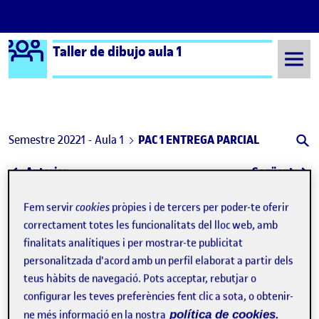
Logo Ágora
Taller de dibujo aula 1
Saltar al contingut
Semestre 20221 - Aula 1
PAC 1 ENTREGA PARCIAL
Navegació d'entrades
: La conciencia de mirar(nos): El autorretrato
: Tal
Anterior
Següent
PAC 1 ENTREGA PARCIAL
Fem servir
cookies
pròpies i de tercers per poder-te oferir
Publicat per
correctament totes les funcionalitats del lloc web, amb
Publicat per
Estela Barbancho González Mellado
finalitats analítiques i per mostrar-te publicitat
Visibilitat:
Data de publicació
14 octubre, 2022 8:24 pm
a PAC 1 ENTREGA PARCIAL
Públic
-
14 Oct. 2022
-
1 comentari
personalitzada d'acord amb un perfil elaborat a partir dels
teus hàbits de navegació. Pots acceptar, rebutjar o
configurar les teves preferències fent clic a sota, o obtenir-
ne més informació en la nostra
política de cookies.