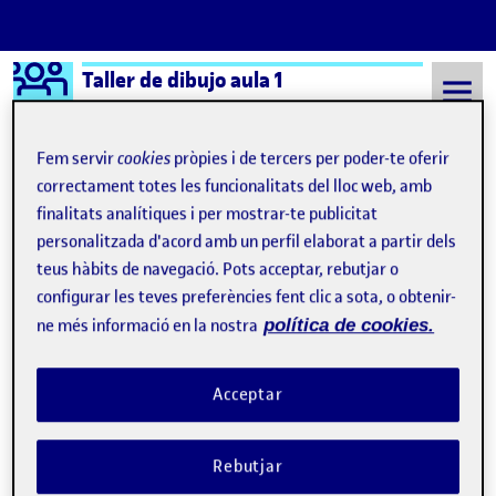
Logo Ágora
Taller de dibujo aula 1
Saltar al contingut
Fem servir
cookies
pròpies i de tercers per poder-te oferir
correctament totes les funcionalitats del lloc web, amb
finalitats analítiques i per mostrar-te publicitat
Semestre 20221 - Aula 1
Estela Barbancho González Mellado
personalitzada d'acord amb un perfil elaborat a partir dels
Estela Barbancho
teus hàbits de navegació. Pots acceptar, rebutjar o
configurar les teves preferències fent clic a sota, o obtenir-
González Mellado
ne més informació en la nostra
política de cookies.
PAC 1 ENTREGA PARCIAL
Publicat per
Acceptar
Publicat per
Estela Barbancho González Mellado
Visibilitat:
Data de publicació
14 octubre, 2022 8:24 pm
a PAC 1 ENTREGA PARCIAL
Públic
-
14 Oct. 2022
-
1 comentari
Rebutjar
PEC 1 > Dibujar para mirar …