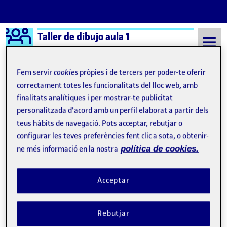
Logo Ágora
Taller de dibujo aula 1
Saltar al contingut
Fem servir
cookies
pròpies i de tercers per poder-te oferir
correctament totes les funcionalitats del lloc web, amb
finalitats analítiques i per mostrar-te publicitat
Semestre 20221 - Aula 1
17 Novembre, 2022
personalitzada d'acord amb un perfil elaborat a partir dels
17 Novembre, 2022
teus hàbits de navegació. Pots acceptar, rebutjar o
configurar les teves preferències fent clic a sota, o obtenir-
ne més informació en la nostra
política de cookies.
Preentrega
Publicat per
Publicat per
Carlos Garzón de Alba
Visibilitat:
Data de publicació
a Preentrega
Públic
-
17 Nov. 2022
-
1 comentari
Acceptar
Rebutjar