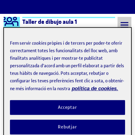
Logo Ágora
Taller de dibujo aula 1
Saltar al contingut
Fem servir
cookies
pròpies i de tercers per poder-te oferir
correctament totes les funcionalitats del lloc web, amb
finalitats analítiques i per mostrar-te publicitat
Semestre 20221 - Aula 1
Carlos Garzón de Alba
personalitzada d'acord amb un perfil elaborat a partir dels
Carlos Garzón de Alba
teus hàbits de navegació. Pots acceptar, rebutjar o
configurar les teves preferències fent clic a sota, o obtenir-
ne més informació en la nostra
política de cookies.
Preentrega
Publicat per
Publicat per
Carlos Garzón de Alba
Visibilitat:
Data de publicació
a Preentrega
Públic
-
17 Nov. 2022
-
1 comentari
Acceptar
Rebutjar