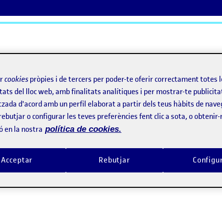
ActiFolios
Aj
ir
cookies
pròpies i de tercers per poder-te oferir correctament totes 
tats del lloc web, amb finalitats analítiques i per mostrar-te publicita
tzada d'acord amb un perfil elaborat a partir dels teus hàbits de nave
rebutjar o configurar les teves preferències fent clic a sota, o obtenir
ó en la nostra
política de cookies.
Acceptar
Rebutjar
Configu
 para transformar