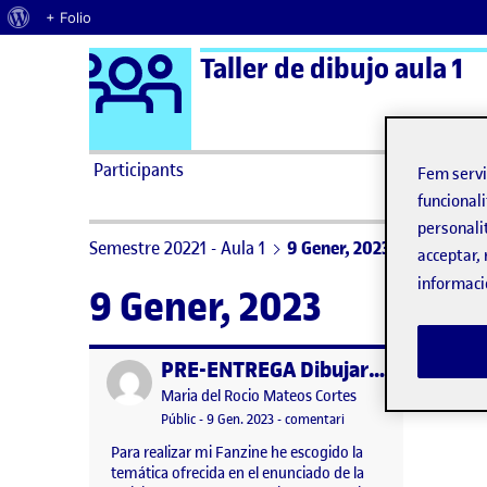
Quant al WordPress
+ Folio
Logo Ágora
Taller de dibujo aula 1
Saltar al contingut
Participants
Fem serv
funcionali
personali
Semestre 20221 - Aula 1
9 Gener, 2023
acceptar, 
informaci
9 Gener, 2023
PRE-ENTREGA Dibujar para transformar
Publicat per
Publicat per
Maria del Rocio Mateos Cortes
Visibilitat:
Data de publicació
el PRE-ENTREGA Dibujar
Públic
-
9 Gen. 2023
-
comentari
Para realizar mi Fanzine he escogido la
temática ofrecida en el enunciado de la