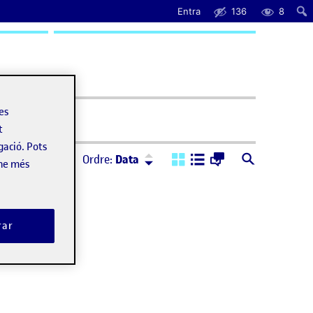
Entra
136
8
uda
les
t
gació. Pots
Ordre:
Descendent
Ordre:
Data
-ne més
rar