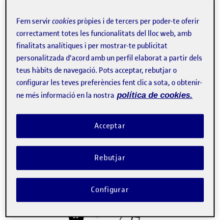
técnica policroma con rotuladores. Me gustaría poder hacer
uso también de alguna técnica seca, como el carboncillo,
Fem servir
cookies
pròpies i de tercers per poder-te oferir
pero aún no es seguro, ya que quizás la mezcla de técnicas
correctament totes les funcionalitats del lloc web, amb
entre los dibujos rompe la coherencia. Es una cuestión que
finalitats analítiques i per mostrar-te publicitat
preguntaré a la profesora,
personalitzada d'acord amb un perfil elaborat a partir dels
DIAGRAMA DE IDEA
teus hàbits de navegació. Pots acceptar, rebutjar o
configurar les teves preferències fent clic a sota, o obtenir-
ne més informació en la nostra
política de cookies.
Acceptar
Rebutjar
Configurar