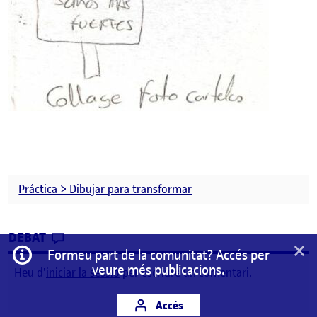
Práctica > Dibujar para transformar
CONTRIBUTION
0
EL PRE-ENTREGA DIBUJAR PARA TRANSFO
DEBAT
×
Informació
Formeu part de la comunitat? Accés per
veure més publicacions.
Heu d'
iniciar la sessió
per escriure un comentari.
Accés