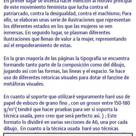
En primer lugar se intenta hacer mención al motivo principal
de este movimiento feminista que lucha contra el
patriarcado, contra la desigualdad, contra el machismo; Para
ello, se elaboran unas serie de ilustraciones que representan
los diferentes estados en los que las mujeres se ven
inmersas. En segundo lugar, se plasman diferentes
ilustraciones que llenan de valor a la mujer, representando
así el empoderamiento de estas.
En la gran mayoría de las páginas la tipografía se encuentra
formando tanto parte de la composición como del dibujo,
jugando así con las formas, las lineas y el espacio. Se hace
uso de diferentes retoricas visuales para dotar el fanzine de
metáforas visuales.
En cuanto al soporte que utilizaré seguramente haré uso de
papel de esbozo de grano fino , con un grosor entre 150-180
g/m²( tendré que hacer pruebas para ver si soporta la
técnica usada, pero creo que será perfecto asi. ) ; Este
formato lo dividiré en varias secciones de A6, una por cada
dibujo. En cuanto a la técnica usada haré uso técnicas
húmedas, combinando la técnica monocromática tinta y la