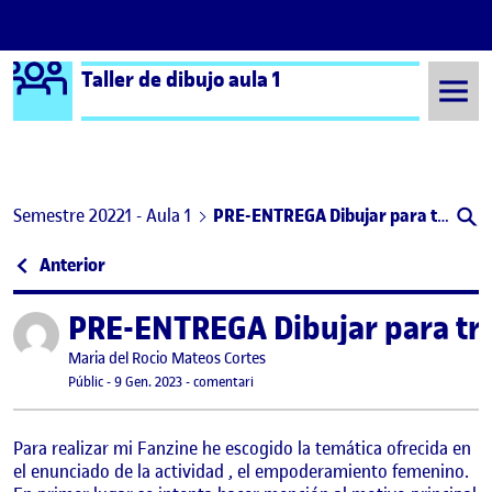
Logo Ágora
Taller de dibujo aula 1
Saltar al contingut
Semestre 20221 - Aula 1
PRE-ENTREGA Dibujar para transformar
Navegació d'entrades
: La conciencia de entender el espacio
Anterior
PRE-ENTREGA Dibujar para tr
Publicat per
Publicat per
Maria del Rocio Mateos Cortes
Visibilitat:
Data de publicació
el PRE-ENTREGA Dibujar para transform
Públic
-
9 Gen. 2023
-
comentari
Para realizar mi Fanzine he escogido la temática ofrecida en
el enunciado de la actividad , el empoderamiento femenino.