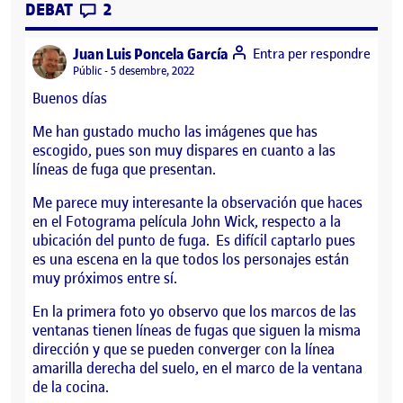
CONTRIBUTIONS
EL LA CONCIENCIA DE ENTENDER EL ESP
DEBAT
2
says:
Juan Luis Poncela García
Entra per respondre
Visibilitat:
Públic
5 desembre, 2022
Buenos días
Me han gustado mucho las imágenes que has
escogido, pues son muy dispares en cuanto a las
líneas de fuga que presentan.
Me parece muy interesante la observación que haces
en el Fotograma película John Wick, respecto a la
ubicación del punto de fuga. Es difícil captarlo pues
es una escena en la que todos los personajes están
muy próximos entre sí.
En la primera foto yo observo que los marcos de las
ventanas tienen líneas de fugas que siguen la misma
dirección y que se pueden converger con la línea
amarilla derecha del suelo, en el marco de la ventana
de la cocina.