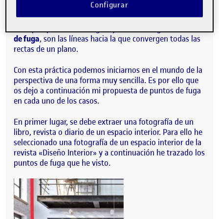
Configurar
donde se ubica nuestro punto de fuga; en segundo
lugar el
punto de fuga
que es el punto donde las líneas
de la perspectiva convergen; y en tercer lugar las
líneas
de fuga
, son las líneas hacia la que convergen todas las
rectas de un plano.
Con esta práctica podemos iniciarnos en el mundo de la
perspectiva de una forma muy sencilla. Es por ello que
os dejo a continuación mi propuesta de puntos de fuga
en cada uno de los casos.
En primer lugar, se debe extraer una fotografía de un
libro, revista o diario de un espacio interior. Para ello he
seleccionado una fotografía de un espacio interior de la
revista «Diseño Interior» y a continuación he trazado los
puntos de fuga que he visto.