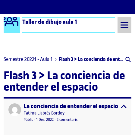
Logo Ágora
Taller de dibujo aula 1
Saltar al contingut
Semestre 20221 - Aula 1
Flash 3 > La conciencia de entender el espacio
Flash 3 > La conciencia de
entender el espacio
La conciencia de entender el espacio
Publicat per
expa
Publicat per
Fatima Llabrés Bordoy
Visibilitat:
Data de publicació
a La conciencia de entender el espac
Públic
-
1 Des. 2022
-
2 comentaris