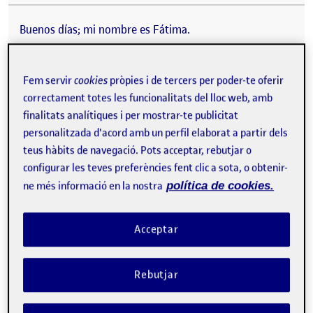
Buenos días; mi nombre es Fátima.
La actividad propuesta se basa en aplicar la perspectiva
en 3 casos distintos: en primer lugar un espacio interior,
Fem servir
cookies
pròpies i de tercers per poder-te oferir
en segundo lugar un espacio artístico y en tercer lugar
correctament totes les funcionalitats del lloc web, amb
un espacio exterior sobre una superficie transparente.
finalitats analítiques i per mostrar-te publicitat
Tal y como la conocemos, la perspectiva es el arte de
personalitzada d'acord amb un perfil elaborat a partir dels
dibujar volúmenes en un plano para recrear la
teus hàbits de navegació. Pots acceptar, rebutjar o
profundidad y la posición de los objetos. Por otro lado,
configurar les teves preferències fent clic a sota, o obtenir-
también es la ilusión visual percibida por la persona que
ne més informació en la nostra
política de cookies.
observa, que ayuda a determinar la profundidad y la
situación de lo observado.
Acceptar
La perspectiva es una manera de ver con claridad. Según
una frase de Leonardo Da Vinci la perspectiva es
«Ciencias de las lineas de la visión».
Rebutjar
Existen tres puntos básicos para representar la
perspectiva. En primer lugar la
línea del horizonte
,