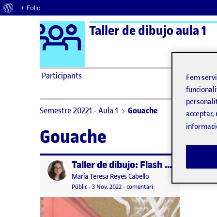
Quant al WordPress
+ Folio
Logo Ágora
Taller de dibujo aula 1
Saltar al contingut
Participants
Fem serv
funcionali
personali
Semestre 20221 - Aula 1
Gouache
acceptar, 
informaci
Gouache
Taller de dibujo: Flash 2 – Dibujar con palabras
Publicat per
Publicat per
María Teresa Reyes Cabello
Visibilitat:
Data de publicació
23 novembre, 2022 5:14 pm
el Taller de dibujo: Flash
Públic
-
3 Nov. 2022
-
comentari