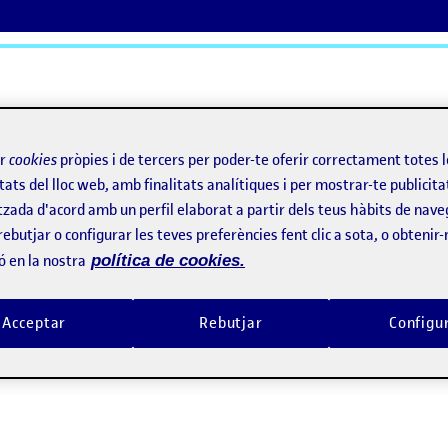
ActiFolios
Aj
ir
cookies
pròpies i de tercers per poder-te oferir correctament totes 
tats del lloc web, amb finalitats analítiques i per mostrar-te publicita
tzada d'acord amb un perfil elaborat a partir dels teus hàbits de nave
rebutjar o configurar les teves preferències fent clic a sota, o obtenir
ó en la nostra
política de cookies.
Acceptar
Rebutjar
Configu
 2 – Dibujar con palabras