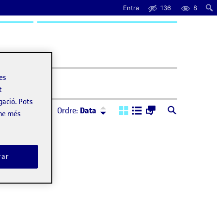
Entra
136
8
uda
les
t
gació. Pots
Ordre:
Descendent
Ordre:
Data
-ne més
rar