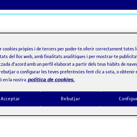
ActiFolios
Aj
ir
cookies
pròpies i de tercers per poder-te oferir correctament totes 
tats del lloc web, amb finalitats analítiques i per mostrar-te publicita
tzada d'acord amb un perfil elaborat a partir dels teus hàbits de nave
rebutjar o configurar les teves preferències fent clic a sota, o obtenir
ó en la nostra
política de cookies.
Acceptar
Rebutjar
Configu
 2 – Dibujar con palabras