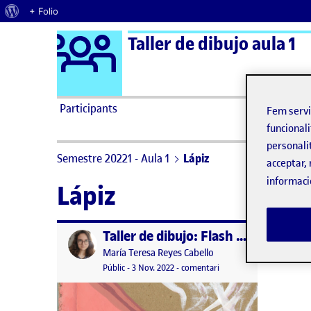
Quant al WordPress
+ Folio
Logo Ágora
Taller de dibujo aula 1
Saltar al contingut
Participants
Fem serv
funcionali
personali
Semestre 20221 - Aula 1
Lápiz
acceptar, 
informaci
Lápiz
Taller de dibujo: Flash 2 – Dibujar con palabras
Publicat per
Publicat per
María Teresa Reyes Cabello
Visibilitat:
Data de publicació
23 novembre, 2022 5:14 pm
el Taller de dibujo: Flash
Públic
-
3 Nov. 2022
-
comentari