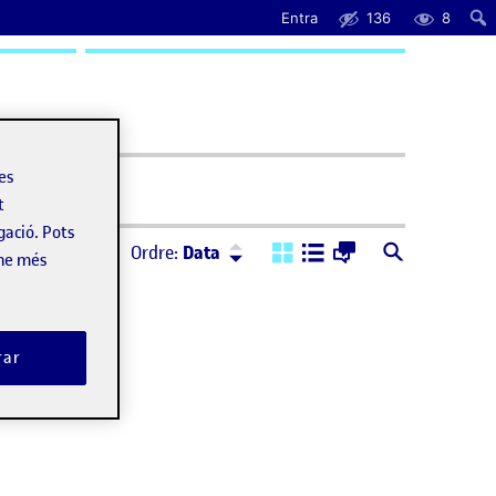
Entra
136
8
uda
les
t
gació. Pots
Ordre:
Descendent
Ordre:
Data
-ne més
rar