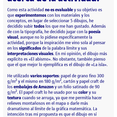
Como esta actividad
no es evaluable
y su objetivo es
que
experimentemos
con los materiales y los
conceptos, en lugar de seleccionar 5 dibujos, he
decidido subir
todos
los que me han gustado. Además
de con la tipografía, he decidido jugar con la
poesía
visual
, aunque no lo pidiese específicamente la
actividad, porque la inspiración me vino sola al pensar
en los
significados
de la palabra límite y sus
interpretaciones visuales
. En mi opinión, el dibujo más
explícito es «El abismo». No obstante, también pienso
que el que mejor lo ejemplifica es el dibujo de «La isla».
He utilizado
varios soportes
: papel de grano fino 300
2
2
g/m
y el mismo en 180 g/m
, cartón y papel craft de
los
embalajes de Amazon
y un folio satinado de 90
2
g/m
. El papel craft lo he usado por su
color
y su
textura
cuando se arruga, ya que me permitía hacer
relieves montañosos en el mapa o darle más
dramatismo al límite de la gráfica matemática. La
intención tras mi propuesta es que el dibujo en sí