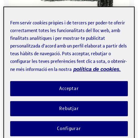
Fem servir
cookies
pròpies i de tercers per poder-te oferir
correctament totes les funcionalitats del lloc web, amb
finalitats analítiques i per mostrar-te publicitat
personalitzada d'acord amb un perfil elaborat a partir dels
teus hàbits de navegació. Pots acceptar, rebutjar o
configurar les teves preferències fent clic a sota, o obtenir-
ne més informació en la nostra
política de cookies.
Acceptar
Título: «El rompecabezas».
Rebutjar
2
Dibujo hecho sobre papel de grano fino A5 180 g/m
con carboncillo.
Configurar