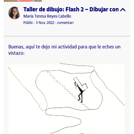
Taller de dibujo: Flash 2 – Dibujar con pala
Publicat per
expa
Publicat per
María Teresa Reyes Cabello
Visibilitat:
Data de publicació
23 novembre, 2022 5:14 pm
el Taller de dibujo: Flash 2 – Dibujar 
Públic
-
3 Nov. 2022
-
comentari
Buenas, aquí te dejo mi actividad para que le eches un
vistazo: