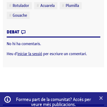
Rotulador
Acuarela
Plumilla
Gouache
CONTRIBUTION
0
EL TALLER DE DIBUJO: FLASH 2 – DIBUJA
DEBAT
No hi ha comentaris.
Heu d'
iniciar la sessió
per escriure un comentari.
×
Informació
Formeu part de la comunitat? Accés per
veure més publicacions.